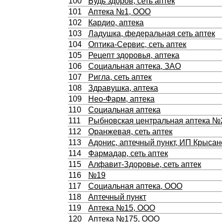
100
Будь здоров, сеть аптек
101
Аптека №1, ООО
102
Кардио, аптека
103
Ладушка, федеральная сеть аптек
104
Оптика-Сервис, сеть аптек
105
Рецепт здоровья, аптека
106
Социальная аптека, ЗАО
107
Ригла, сеть аптек
108
Здравушка, аптека
109
Нео-Фарм, аптека
110
Социальная аптека
111
Рыбновская центральная аптека №
112
Оранжевая, сеть аптек
113
Адонис, аптечный пункт, ИП Крысан
114
Фармадар, сеть аптек
115
Алфавит-Здоровье, сеть аптек
116
№19
117
Социальная аптека, ООО
118
Аптечный пункт
119
Аптека №15, ООО
120
Аптека №175, ООО